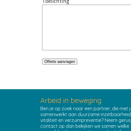
Toelichting
Arbeid in beweging
Ben je op zoek naar een partner, die met j
samenwerkt aan duurzame inzetbaarheid
vitaliteit en verzuimpreventie? Neem gerus
contact
op dan bekijken we samen welke