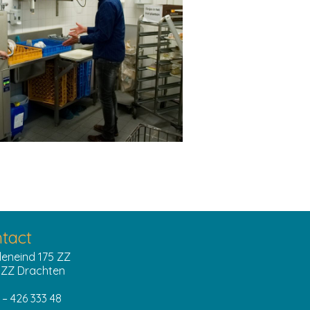
tact
eneind 175 ZZ
 ZZ Drachten
– 426 333 48