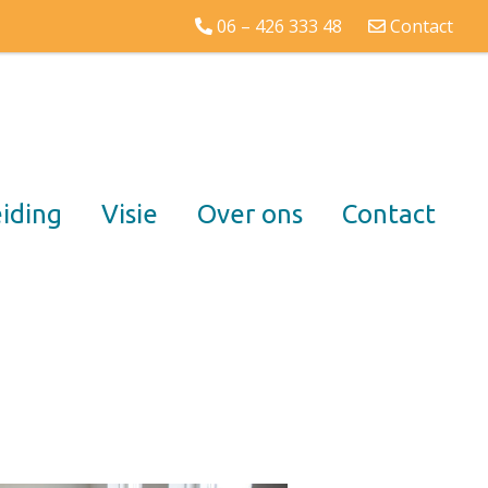
06 – 426 333 48
Contact
iding
Visie
Over ons
Contact