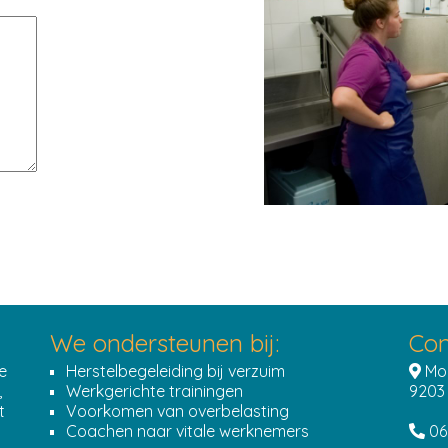
We ondersteunen bij:
Con
e
Herstelbegeleiding bij verzuim
Mol
,
Werkgerichte trainingen
9203
t
Voorkomen van overbelasting
Coachen naar vitale werknemers
06 