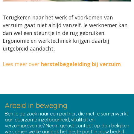
Terugkeren naar het werk of voorkomen van
verzuim gaat niet altijd vanzelf. Je werknemer kan
dan wel een steuntje in de rug gebruiken.
Ergonomie en werktechniek krijgen daarbij
uitgebreid aandacht.
Lees meer over
herstelbegeleiding bij verzuim
Arbeid in beweging
Ben je op zoek naar een partner, die met je samenwerkt
aan duurzame inzetbaarheid, vitaliteit en
verzuimpreventie? Neem gerust
contact
op dan bekijken
we samen welke aanpak het beste past in jouw bedrijf.